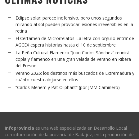
Eclipse solar: parece inofensivo, pero unos segundos
mirando al sol pueden provocar lesiones irreversibles en la
retina
El Certamen de Microrrelatos ‘La letra con orgullo entra’ de
AGCEX espera historias hasta el 10 de septiembre
La Peña Cultural Flamenca “Juan Carlos Sánchez” reunirá
copla y flamenco en una gran velada de verano en Ribera
del Fresno
Verano 2026: los destinos más buscados de Extremadura y
cuánto cuesta alojarse en ellos
“Carlos Menem y Pat Oliphant” (por JMM Caminero)
Infoprovincia
es una web especializada en Desarrollo Local
con información de la provincia de Badajoz, en la producción de