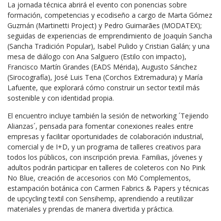
La jornada técnica
abrirá el evento con ponencias sobre
formación, competencias y ecodiseño a cargo de Marta Gómez
Guzmán (Martinetti Project) y Pedro Guimarães (MODATEX);
seguidas de experiencias de emprendimiento de Joaquín Sancha
(Sancha Tradición Popular), Isabel Pulido y Cristian Galán; y una
mesa de diálogo con Ana Salguero (Estilo con impacto),
Francisco Martín Grandes (EADS Mérida), Augusto Sánchez
(Sirocografía), José Luis Tena (Corchos Extremadura) y María
Lafuente, que explorará cómo construir un sector textil más
sostenible y con identidad propia.
El encuentro incluye también la sesión de networking ´Tejiendo
Alianzas´, pensada para fomentar conexiones reales entre
empresas y facilitar oportunidades de colaboración industrial,
comercial y de I+D, y un programa de talleres creativos
para
todos los públicos, con inscripción previa. Familias, jóvenes y
adultos podrán participar en talleres de coleteros con No Pink
No Blue, creación de accesorios con Mö Complementos,
estampación botánica con Carmen Fabrics & Papers y técnicas
de upcycling textil con Sensihemp, aprendiendo a reutilizar
materiales y prendas de manera divertida y práctica.