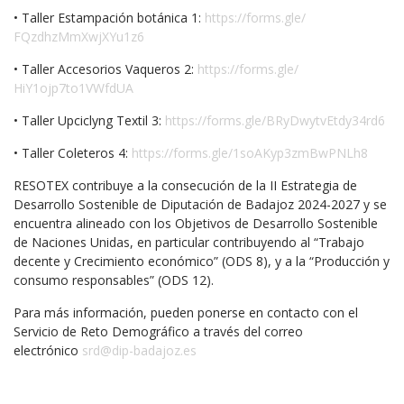
• Taller Estampación botánica 1:
https://forms.gle/
FQzdhzMmXwjXYu1z6
• Taller Accesorios Vaqueros 2:
https://forms.gle/
HiY1ojp7to1VWfdUA
• Taller Upciclyng Textil 3:
https://forms.gle/
BRyDwytvEtdy34rd6
• Taller Coleteros 4:
https://forms.gle/
1soAKyp3zmBwPNLh8
RESOTEX contribuye a la consecución de la II Estrategia de
Desarrollo Sostenible de Diputación de Badajoz 2024-2027 y se
encuentra alineado con los Objetivos de Desarrollo Sostenible
de Naciones Unidas, en particular contribuyendo al “Trabajo
decente y Crecimiento económico” (ODS 8), y a la “Producción y
consumo responsables” (ODS 12).
Para más información, pueden ponerse en contacto con el
Servicio de Reto Demográfico a través del correo
electrónico
srd@dip-badajoz.es