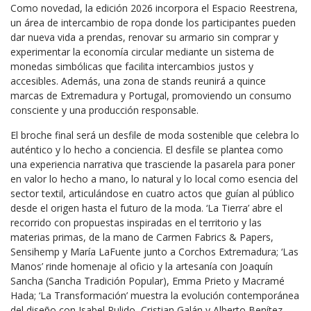
Como novedad, la edición 2026 incorpora el Espacio Reestrena,
un área de intercambio de ropa donde los participantes pueden
dar nueva vida a prendas, renovar su armario sin comprar y
experimentar la economía circular mediante un sistema de
monedas simbólicas que facilita intercambios justos y
accesibles. Además, una zona de stands reunirá a quince
marcas de Extremadura y Portugal, promoviendo un consumo
consciente y una producción responsable.
El broche final será un desfile de moda sostenible que celebra lo
auténtico y lo hecho a conciencia. El desfile se plantea como
una experiencia narrativa que trasciende la pasarela para poner
en valor lo hecho a mano, lo natural y lo local como esencia del
sector textil, articulándose en cuatro actos que guían al público
desde el origen hasta el futuro de la moda. ‘La Tierra’ abre el
recorrido con propuestas inspiradas en el territorio y las
materias primas, de la mano de Carmen Fabrics & Papers,
Sensihemp y María LaFuente junto a Corchos Extremadura; ‘Las
Manos’ rinde homenaje al oficio y la artesanía con Joaquín
Sancha (Sancha Tradición Popular), Emma Prieto y Macramé
Hada; ‘La Transformación’
muestra la evolución contemporánea
del diseño con
Isabel Pulido, Cristian Galán y Alberto Benítez,