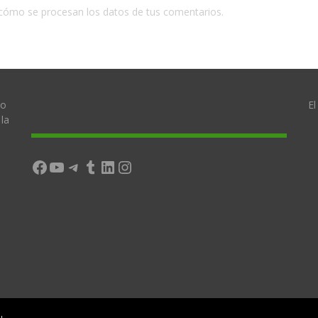
cómo se procesan los datos de tus comentarios.
lo
El
la
Facebook
YouTube
Telegram
Tumblr
LinkedIn
Instagram