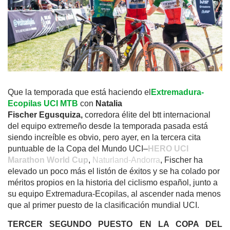
Que la temporada que está haciendo el
Extremadura-
Ecopilas
UCI MTB
con
N
atalia
Fischer
Egusquiza,
corredora élite del btt internacional
del equipo extremeño desde la temporada pasada
está
siendo increíble es obvio, pero ayer, en la tercera cita
puntuable de la Copa del Mundo UCI
–
H
ERO
UCI
Marathon World Cup
,
Naturland-Andorra
,
Fischer ha
elevado un poco más el listón de éxitos y se ha colado por
méritos propios en la historia del ciclismo español, junto a
su equipo Extremadura-Ecopilas, al ascender nada menos
que al primer puesto de la clasificación mundial UCI.
T
ERCER SEGUNDO PUESTO EN LA COPA DEL