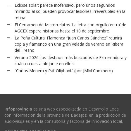
Eclipse solar: parece inofensivo, pero unos segundos
mirando al sol pueden provocar lesiones irreversibles en la
retina
El Certamen de Microrrelatos ‘La letra con orgullo entra’ de
AGCEX espera historias hasta el 10 de septiembre
La Peña Cultural Flamenca “Juan Carlos Sánchez” reunirá
copla y flamenco en una gran velada de verano en Ribera
del Fresno
Verano 2026: los destinos más buscados de Extremadura y
cuánto cuesta alojarse en ellos
“Carlos Menem y Pat Oliphant” (por JMM Caminero)
Infoprovincia
es una web especializada en Desarrollo Local
con información de la provincia de Badajoz, en la producción de
audiovisuales y en la consultoría y factoría de innovación local.