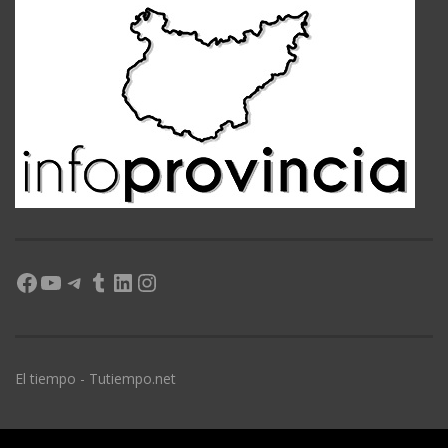
Facebook
YouTube
Telegram
Tumblr
LinkedIn
Instagram
El tiempo - Tutiempo.net