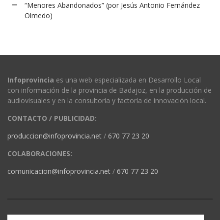
“Menores Abandonados” (por Jesús Antonio Fernández
Olmedo)
Infoprovincia
es una web especializada en Desarrollo Local
con información de la provincia de Badajoz, en la producción de
audiovisuales y en la consultoría y factoría de innovación local.
CONTACTO / PUBLICIDAD:
produccion@infoprovincia.net
/
670 77 23 20
COLABORACIONES:
comunicacion@infoprovincia.net
/
670 77 23 20