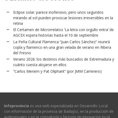
Eclipse solar: parece inofensivo, pero unos segundos
mirando al sol pueden provocar lesiones irreversibles en la
retina
El Certamen de Microrrelatos ‘La letra con orgullo entra’ de
AGCEX espera historias hasta el 10 de septiembre
La Peña Cultural Flamenca “Juan Carlos Sánchez” reunirá
copla y flamenco en una gran velada de verano en Ribera
del Fresno
Verano 2026: los destinos más buscados de Extremadura y
cuánto cuesta alojarse en ellos
“Carlos Menem y Pat Oliphant” (por JMM Caminero)
Infoprovincia
es una web especializada en Desarrollo Local
con información de la provincia de Badajoz, en la producción de
audiovisuales y en la consultoría y factoría de innovación local.