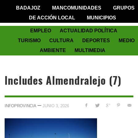
BADAJOZ
MANCOMUNIDADES
GRUPOS
DE ACCIÓN LOCAL
MUNICIPIOS
EMPLEO
ACTUALIDAD POLÍTICA
TURISMO
CULTURA
DEPORTES
MEDIO
AMBIENTE
MULTIMEDIA
Includes Almendralejo (7)
—
INFOPROVINCIA
JUNIO 3, 2026