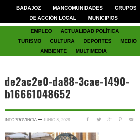
BADAJOZ
MANCOMUNIDADES
GRUPOS
DE ACCIÓN LOCAL
MUNICIPIOS
EMPLEO
ACTUALIDAD POLÍTICA
TURISMO
CULTURA
DEPORTES
MEDIO
AMBIENTE
MULTIMEDIA
de2ac2e0-da88-3cae-1490-
b16661048652
—
INFOPROVINCIA
JUNIO 8, 2026