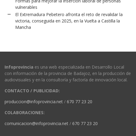
Formas para mejorar la inserción laboral de personas
vulnerables
El Extremadura Pebetero afronta el reto de revalidar la
victoria, conseguida en 2025, en la Vuelta a Castilla la
Mancha
Infoprovincia
es una web especializada en Desarrollo Local
con información de la provincia de Badajoz, en la producción de
audiovisuales y en la consultoría y factoría de innovación local.
CONTACTO / PUBLICIDAD:
produccion@infoprovincia.net
/
670 77 23 20
COLABORACIONES:
comunicacion@infoprovincia.net
/
670 77 23 20