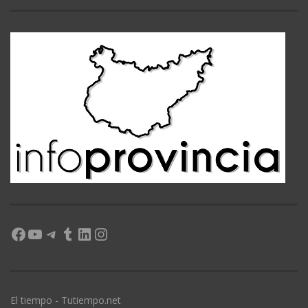
Facebook
YouTube
Telegram
Tumblr
LinkedIn
Instagram
El tiempo - Tutiempo.net