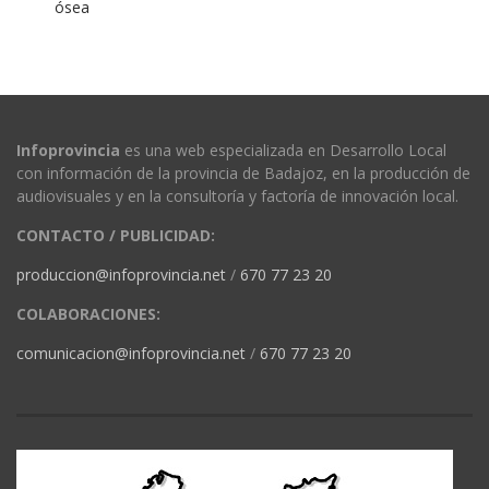
ósea
Infoprovincia
es una web especializada en Desarrollo Local
con información de la provincia de Badajoz, en la producción de
audiovisuales y en la consultoría y factoría de innovación local.
CONTACTO / PUBLICIDAD:
produccion@infoprovincia.net
/
670 77 23 20
COLABORACIONES:
comunicacion@infoprovincia.net
/
670 77 23 20