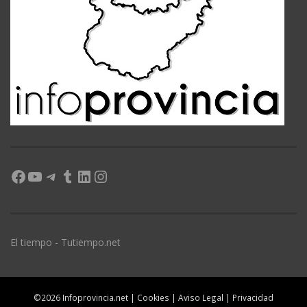
Facebook
YouTube
Telegram
Tumblr
LinkedIn
Instagram
El tiempo - Tutiempo.net
©2026 Infoprovincia.net |
Cookies
|
Aviso Legal
|
Privacidad