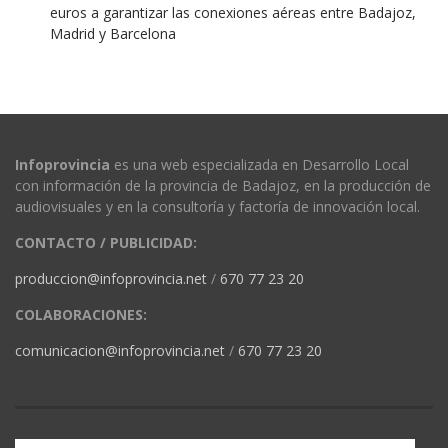
euros a garantizar las conexiones aéreas entre Badajoz,
Madrid y Barcelona
Infoprovincia
es una web especializada en Desarrollo Local
con información de la provincia de Badajoz, en la producción de
audiovisuales y en la consultoría y factoría de innovación local.
CONTACTO / PUBLICIDAD:
produccion@infoprovincia.net
/
670 77 23 20
COLABORACIONES:
comunicacion@infoprovincia.net
/
670 77 23 20