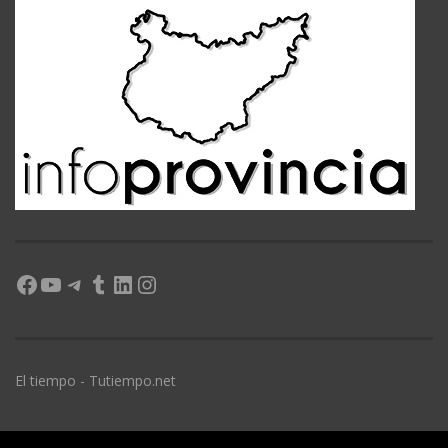
Facebook
YouTube
Telegram
Tumblr
LinkedIn
Instagram
El tiempo - Tutiempo.net