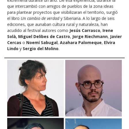
extremeña durante un año. De esa experiencia, durante la
que intercambió con amigos de pueblos de la zona ideas
para plantear proyectos que visibilizaran el territorio, surgió
el libro
Un cambio de verdad
y Siberiana. A lo largo de seis
ediciones, que aunaban cultura rural y naturaleza, han
acudido al festival autores como
Jesús Carrasco
,
Irene
Solà,
Miguel Delibes de Castro
,
Jorge Riechmann
,
Javier
Cercas
o
Noemí Sabugal
,
Azahara Palomeque
,
Elvira
Lindo
y
Sergio del Molino
.