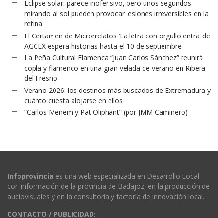
Eclipse solar: parece inofensivo, pero unos segundos
mirando al sol pueden provocar lesiones irreversibles en la
retina
El Certamen de Microrrelatos ‘La letra con orgullo entra’ de
AGCEX espera historias hasta el 10 de septiembre
La Peña Cultural Flamenca “Juan Carlos Sánchez” reunirá
copla y flamenco en una gran velada de verano en Ribera
del Fresno
Verano 2026: los destinos más buscados de Extremadura y
cuánto cuesta alojarse en ellos
“Carlos Menem y Pat Oliphant” (por JMM Caminero)
Infoprovincia
es una web especializada en Desarrollo Local
con información de la provincia de Badajoz, en la producción de
audiovisuales y en la consultoría y factoría de innovación local.
CONTACTO / PUBLICIDAD: