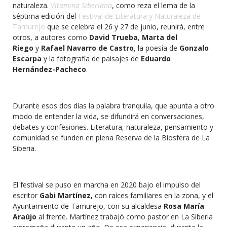
naturaleza.
Vitamina Siberiana
, como reza el lema de la
séptima edición del
Festival de Literatura y Naturaleza de
Tamurejo
que se celebra el 26 y 27 de junio, reunirá, entre
otros, a autores como
David Trueba
,
Marta del
Riego
y
Rafael Navarro de Castro
, la poesía de
Gonzalo
Escarpa
y la fotografía de paisajes de
Eduardo
Hernández-Pacheco
.
Durante esos dos días la palabra tranquila, que apunta a otro
modo de entender la vida, se difundirá en conversaciones,
debates y confesiones. Literatura, naturaleza, pensamiento y
comunidad se funden en plena Reserva de la Biosfera de La
Siberia.
El festival se puso en marcha en 2020 bajo el impulso del
escritor
Gabi Martínez,
con raíces familiares en la zona, y el
Ayuntamiento de Tamurejo, con su alcaldesa
Rosa María
Araújo
al frente. Martínez trabajó como pastor en La Siberia