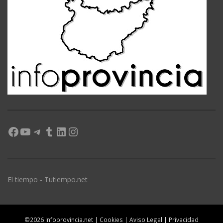
Facebook
YouTube
Telegram
Tumblr
LinkedIn
Instagram
El tiempo - Tutiempo.net
©2026 Infoprovincia.net |
Cookies
|
Aviso Legal
|
Privacidad