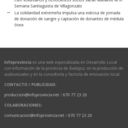
Semana Santiaguista de Villagonzalo
La solidaridad extremeña impulsa una exitosa de jornada
de donación de sangre y captación de donantes de médula
ósea
Infoprovincia
es una web especializada en Desarrollo Local
con información de la provincia de Badajoz, en la producción de
audiovisuales y en la consultoría y factoría de innovación local.
CONTACTO / PUBLICIDAD:
produccion@infoprovincia.net
/
670 77 23 20
COLABORACIONES:
comunicacion@infoprovincia.net
/
670 77 23 20