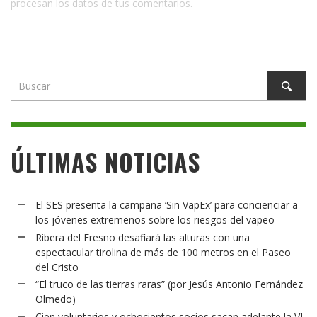
procesan los datos de tus comentarios.
ÚLTIMAS NOTICIAS
El SES presenta la campaña ‘Sin VapEx’ para concienciar a
los jóvenes extremeños sobre los riesgos del vapeo
Ribera del Fresno desafiará las alturas con una
espectacular tirolina de más de 100 metros en el Paseo
del Cristo
“El truco de las tierras raras” (por Jesús Antonio Fernández
Olmedo)
Cien voluntarios y ochocientos socios sacan adelante la VI