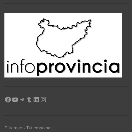
Facebook
YouTube
Telegram
Tumblr
LinkedIn
Instagram
El tiempo - Tutiempo.net