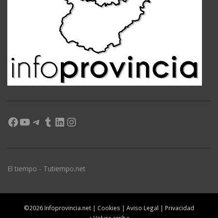
Facebook
YouTube
Telegram
Tumblr
LinkedIn
Instagram
El tiempo - Tutiempo.net
©2026 Infoprovincia.net |
Cookies
|
Aviso Legal
|
Privacidad