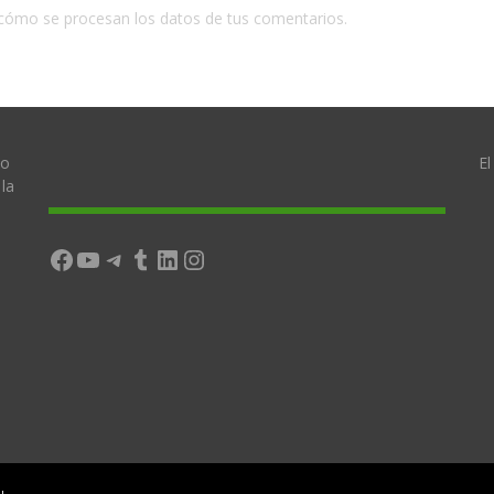
cómo se procesan los datos de tus comentarios.
lo
El
la
Facebook
YouTube
Telegram
Tumblr
LinkedIn
Instagram