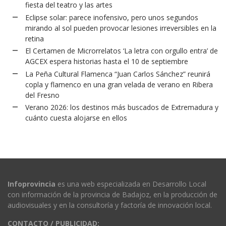
fiesta del teatro y las artes
Eclipse solar: parece inofensivo, pero unos segundos
mirando al sol pueden provocar lesiones irreversibles en la
retina
El Certamen de Microrrelatos ‘La letra con orgullo entra’ de
AGCEX espera historias hasta el 10 de septiembre
La Peña Cultural Flamenca “Juan Carlos Sánchez” reunirá
copla y flamenco en una gran velada de verano en Ribera
del Fresno
Verano 2026: los destinos más buscados de Extremadura y
cuánto cuesta alojarse en ellos
Infoprovincia
es una web especializada en Desarrollo Local
con información de la provincia de Badajoz, en la producción de
audiovisuales y en la consultoría y factoría de innovación local.
CONTACTO / PUBLICIDAD: