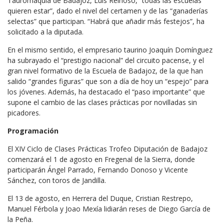
Tauromaquia de Badajoz, Luis Reinoso, “todas las escuelas
quieren estar”, dado el nivel del certamen y de las “ganaderías
selectas” que participan. “Habrá que añadir más festejos”, ha
solicitado a la diputada.
En el mismo sentido, el empresario taurino Joaquín Domínguez
ha subrayado el “prestigio nacional” del circuito pacense, y el
gran nivel formativo de la Escuela de Badajoz, de la que han
salido “grandes figuras” que son a día de hoy un “espejo” para
los jóvenes. Además, ha destacado el “paso importante” que
supone el cambio de las clases prácticas por novilladas sin
picadores.
Programación
El XIV Ciclo de Clases Prácticas Trofeo Diputación de Badajoz
comenzará el 1 de agosto en Fregenal de la Sierra, donde
participarán Ángel Parrado, Fernando Donoso y Vicente
Sánchez, con toros de Jandilla.
El 13 de agosto, en Herrera del Duque, Cristian Restrepo,
Manuel Férbola y Joao Mexía lidiarán reses de Diego García de
la Peña.