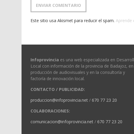
Este sitio usa Akismet para reducir el spam.
Aprende 
Infoprovincia
es una web especializada en Desarrol
Local con información de la provincia de Badajoz, en 
producción de audiovisuales y en la consultoría y
factoría de innovación local.
CONTACTO / PUBLICIDAD:
produccion@infoprovincia.net
/
670 77 23 20
COLABORACIONES:
comunicacion@infoprovincia.net
/
670 77 23 20