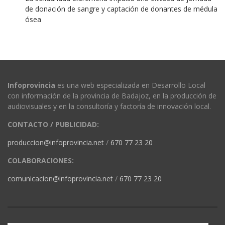
de donación de sangre y captación de donantes de médula
ósea
Infoprovincia
es una web especializada en Desarrollo Local
con información de la provincia de Badajoz, en la producción de
audiovisuales y en la consultoría y factoría de innovación local.
CONTACTO / PUBLICIDAD:
produccion@infoprovincia.net
/
670 77 23 20
COLABORACIONES:
comunicacion@infoprovincia.net
/
670 77 23 20