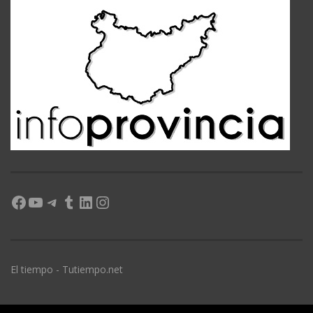
Facebook
YouTube
Telegram
Tumblr
LinkedIn
Instagram
El tiempo - Tutiempo.net