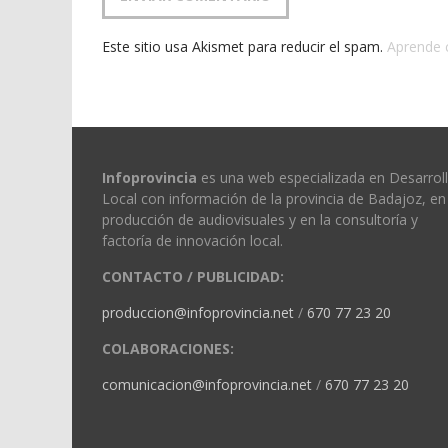
Este sitio usa Akismet para reducir el spam.
Aprende 
Infoprovincia
es una web especializada en Desarrol
Local con información de la provincia de Badajoz, en 
producción de audiovisuales y en la consultoría y
factoría de innovación local.
CONTACTO / PUBLICIDAD:
produccion@infoprovincia.net
/
670 77 23 20
COLABORACIONES:
comunicacion@infoprovincia.net
/
670 77 23 20