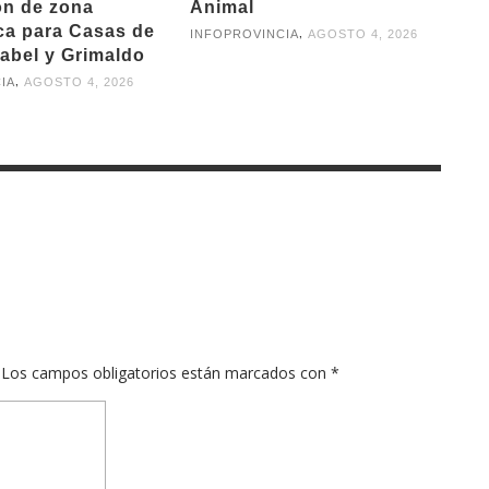
ón de zona
Animal
ica para Casas de
,
INFOPROVINCIA
AGOSTO 4, 2026
rabel y Grimaldo
,
IA
AGOSTO 4, 2026
Los campos obligatorios están marcados con
*