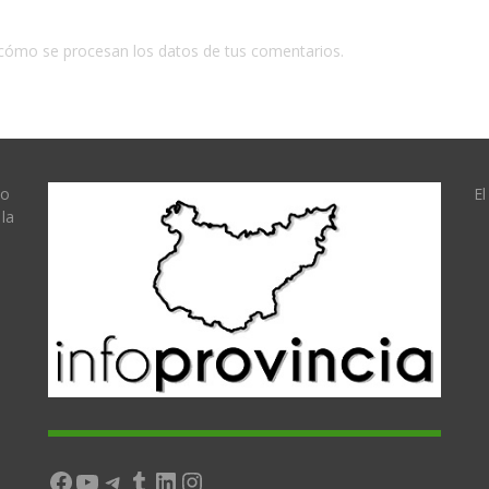
cómo se procesan los datos de tus comentarios.
lo
El
la
Facebook
YouTube
Telegram
Tumblr
LinkedIn
Instagram