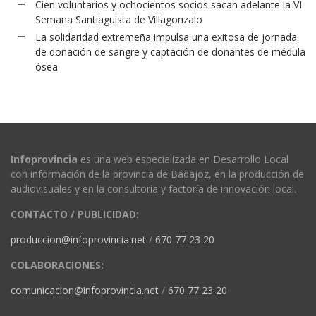
Cien voluntarios y ochocientos socios sacan adelante la VI
Semana Santiaguista de Villagonzalo
La solidaridad extremeña impulsa una exitosa de jornada
de donación de sangre y captación de donantes de médula
ósea
Infoprovincia
es una web especializada en Desarrollo Local
con información de la provincia de Badajoz, en la producción de
audiovisuales y en la consultoría y factoría de innovación local.
CONTACTO / PUBLICIDAD:
produccion@infoprovincia.net
/
670 77 23 20
COLABORACIONES:
comunicacion@infoprovincia.net
/
670 77 23 20