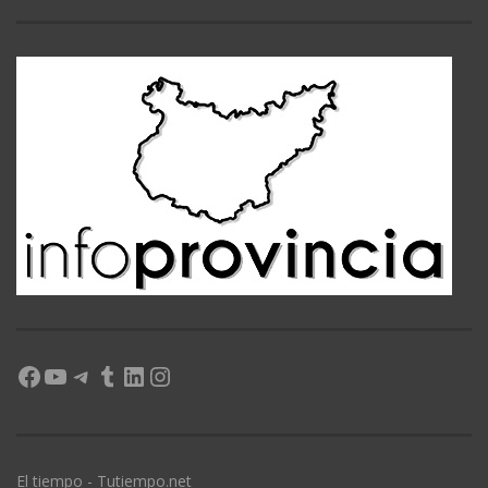
Facebook
YouTube
Telegram
Tumblr
LinkedIn
Instagram
El tiempo - Tutiempo.net