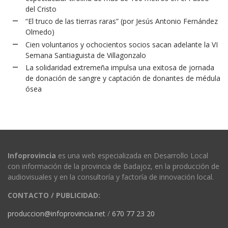
del Cristo
“El truco de las tierras raras” (por Jesús Antonio Fernández
Olmedo)
Cien voluntarios y ochocientos socios sacan adelante la VI
Semana Santiaguista de Villagonzalo
La solidaridad extremeña impulsa una exitosa de jornada
de donación de sangre y captación de donantes de médula
ósea
Infoprovincia
es una web especializada en Desarrollo Local
con información de la provincia de Badajoz, en la producción de
audiovisuales y en la consultoría y factoría de innovación local.
CONTACTO / PUBLICIDAD:
produccion@infoprovincia.net
/
670 77 23 20