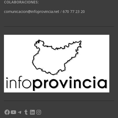
COLABORACIONES:
comunicacion@infoprovincia.net
/
670 77 23 20
Facebook
YouTube
Telegram
Tumblr
LinkedIn
Instagram