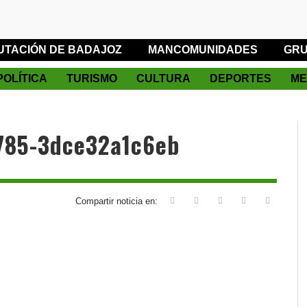
UTACIÓN DE BADAJOZ
MANCOMUNIDADES
GRU
POLÍTICA
TURISMO
CULTURA
DEPORTES
ME
785-3dce32a1c6eb
Compartir noticia en: