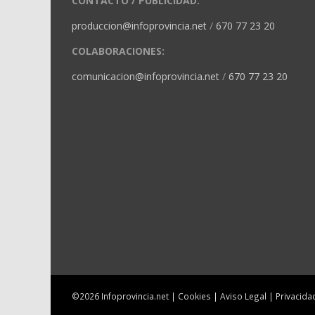
CONTACTO / PUBLICIDAD:
produccion@infoprovincia.net
/
670 77 23 20
COLABORACIONES:
comunicacion@infoprovincia.net
/
670 77 23 20
©2026 Infoprovincia.net |
Cookies
|
Aviso Legal
|
Privacida