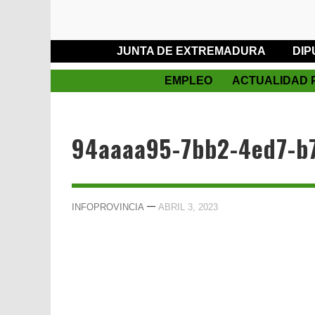
JUNTA DE EXTREMADURA
DIP
EMPLEO
ACTUALIDAD 
94aaaa95-7bb2-4ed7-b
—
INFOPROVINCIA
ABRIL 3, 2023