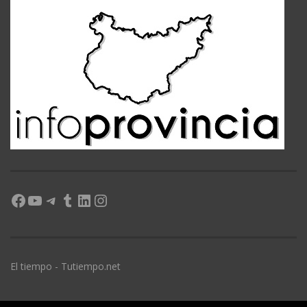
Facebook
YouTube
Telegram
Tumblr
LinkedIn
Instagram
El tiempo - Tutiempo.net