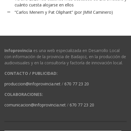
cuánto cuesta alojarse en ellos
“Carlos Menem y Pat Oliphant” (por JMM Caminero)
Infoprovincia
es una web especializada en Desarrollo Local
con información de la provincia de Badajoz, en la producción de
audiovisuales y en la consultoría y factoría de innovación local.
CONTACTO / PUBLICIDAD:
produccion@infoprovincia.net
/
670 77 23 20
COLABORACIONES:
comunicacion@infoprovincia.net
/
670 77 23 20