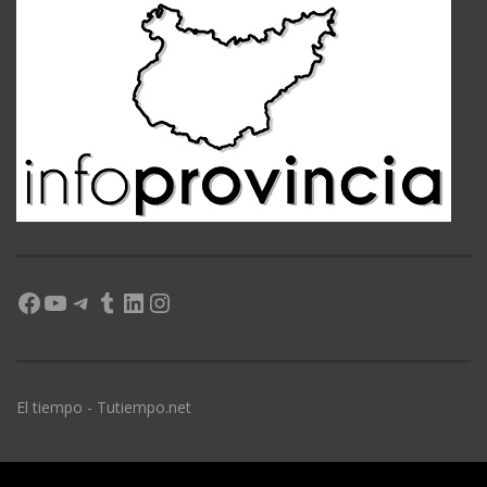
Facebook
YouTube
Telegram
Tumblr
LinkedIn
Instagram
El tiempo - Tutiempo.net