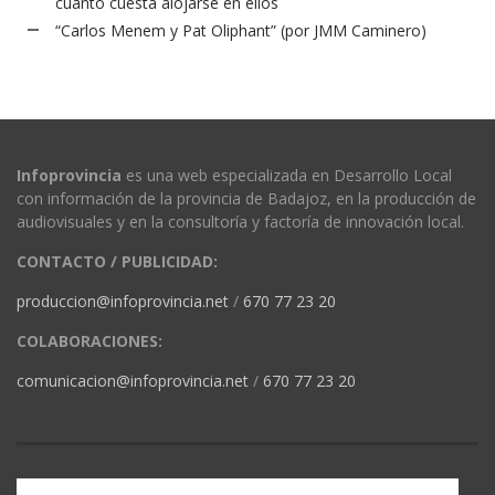
cuánto cuesta alojarse en ellos
“Carlos Menem y Pat Oliphant” (por JMM Caminero)
Infoprovincia
es una web especializada en Desarrollo Local
con información de la provincia de Badajoz, en la producción de
audiovisuales y en la consultoría y factoría de innovación local.
CONTACTO / PUBLICIDAD:
produccion@infoprovincia.net
/
670 77 23 20
COLABORACIONES:
comunicacion@infoprovincia.net
/
670 77 23 20