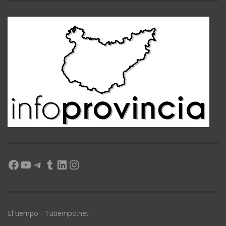
Facebook
YouTube
Telegram
Tumblr
LinkedIn
Instagram
El tiempo - Tutiempo.net