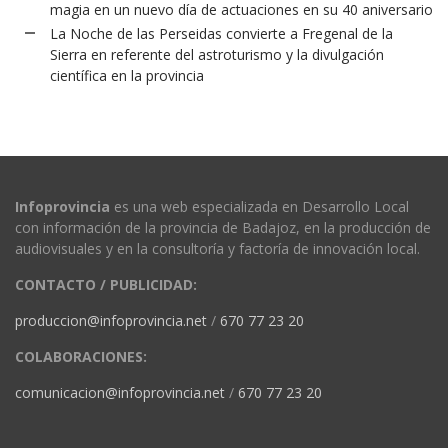
magia en un nuevo día de actuaciones en su 40 aniversario
La Noche de las Perseidas convierte a Fregenal de la
Sierra en referente del astroturismo y la divulgación
científica en la provincia
Infoprovincia
es una web especializada en Desarrollo Local
con información de la provincia de Badajoz, en la producción de
audiovisuales y en la consultoría y factoría de innovación local.
CONTACTO / PUBLICIDAD:
produccion@infoprovincia.net
/
670 77 23 20
COLABORACIONES:
comunicacion@infoprovincia.net
/
670 77 23 20