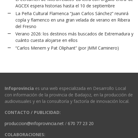
AGCEX espera historias hasta el 10 de septiembre
La Peña Cultural Flamenca “Juan Carlos Sánchez” reunirá
copla y flamenco en una gran velada de verano en Ribera
del Fresno
Verano 2026: los destinos más buscados de Extremadura y
cuánto cuesta alojarse en ellos
“Carlos Menem y Pat Oliphant” (por JMM Caminero)
Infoprovincia
es una web especializada en Desarrollo Local
con información de la provincia de Badajoz, en la producción de
audiovisuales y en la consultoría y factoría de innovación local.
CONTACTO / PUBLICIDAD:
produccion@infoprovincia.net
/
670 77 23 20
COLABORACIONES: