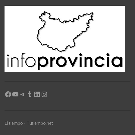
Facebook
YouTube
Telegram
Tumblr
LinkedIn
Instagram
El tiempo - Tutiempo.net