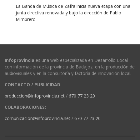
La Banda de Música de Zafra inicia nueva etapa con una
junta directiva renovada y bajo la dirección de Pablo
Mimbrero
Infoprovincia
es una web especializada en Desarrollo Local
con información de la provincia de Badajoz, en la producción de
audiovisuales y en la consultoría y factoría de innovación local.
CONTACTO / PUBLICIDAD:
produccion@infoprovincia.net
/
670 77 23 20
COLABORACIONES:
comunicacion@infoprovincia.net
/
670 77 23 20