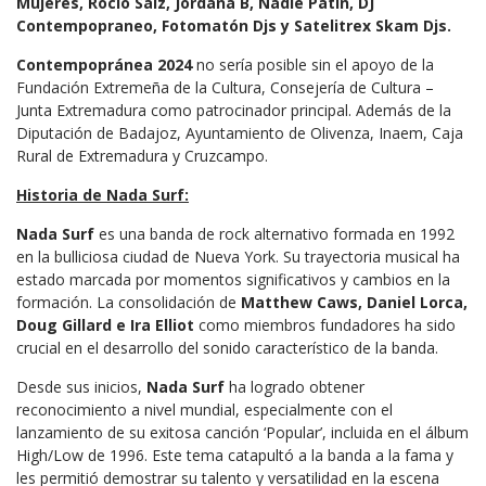
Mujeres, Rocío Saiz, Jordana B, Nadie Patín, DJ
Contempopraneo, Fotomatón Djs y Satelitrex Skam Djs.
Contempopránea 2024
no sería posible sin el apoyo de la
Fundación Extremeña de la Cultura, Consejería de Cultura –
Junta Extremadura como patrocinador principal. Además de la
Diputación de Badajoz, Ayuntamiento de Olivenza, Inaem, Caja
Rural de Extremadura y Cruzcampo.
Historia de Nada Surf:
Nada Surf
es una banda de rock alternativo formada en 1992
en la bulliciosa ciudad de Nueva York. Su trayectoria musical ha
estado marcada por momentos significativos y cambios en la
formación. La consolidación de
Matthew Caws, Daniel Lorca,
Doug Gillard e Ira Elliot
como miembros fundadores ha sido
crucial en el desarrollo del sonido característico de la banda.
Desde sus inicios,
Nada Surf
ha logrado obtener
reconocimiento a nivel mundial, especialmente con el
lanzamiento de su exitosa canción ‘Popular’, incluida en el álbum
High/Low de 1996. Este tema catapultó a la banda a la fama y
les permitió demostrar su talento y versatilidad en la escena