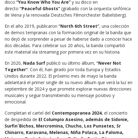
disco
“You Know Who You Are”
y su disco en
directo
“Peaceful Ghosts”
(grabado con la orquesta sinfónica
de Viena y la renovada Deutsches Filmorchester Babelsberg).
En el año 2019, publicaron
“North 6th Street”
, una colección
de demos tempranas con la formación original de la banda que
no dejó de sorprender a pesar de haberse dado a conocer hace
dos décadas. Para celebrar sus 20 años, la banda compartió
este material vía streaming por primera vez en su historia.
En 2020,
Nada Surf
publicó su último álbum,
“Never Not
Together”
. Con él, han girado por toda Europa y Estados
Unidos durante 2022. El próximo mes de mayo la banda
adelantará el primer single de su nuevo álbum que verá la luz en
septiembre de 2024 y que promete explorar nuevas direcciones
musicales y seguir transmitiendo su mensaje positivo y
emocional.
Completan el cartel del
Contempopranea 2024
, el concierto
de despedida de
El Columpio Asesino, además de Sidonie,
Surfin´Bichos, Mercromina, Chucho, Los Punsetes, Sr
Chinarro, Karavana, Melenas, Niña Polaca, La Paloma,