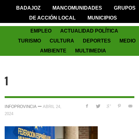
BADAJOZ
MANCOMUNIDADES
GRUPOS
DE ACCIÓN LOCAL
MUNICIPIOS
EMPLEO
ACTUALIDAD POLÍTICA
TURISMO
CULTURA
DEPORTES
MEDIO
AMBIENTE
MULTIMEDIA
1
—
INFOPROVINCIA
ABRIL 24,
2024