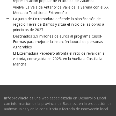
representación popular de El alcalde de Zalamea
Vuelve ‘La Velá de Antaño’ de Valle de la Serena con el XXII
Mercado Tradicional Extremeño
La Junta de Extremadura defiende la planificación del
regadío Tierra de Barros y sitúa el inicio de las obras a
principios de 2027
Destinados 3,9 millones de euros al programa Crisol-
Formas para mejorar la inserción laboral de personas
vulnerables
El Extremadura Pebetero afronta el reto de revalidar la
victoria, conseguida en 2025, en la Vuelta a Castilla la
Mancha
Infoprovincia
es una web especializada en Desarrollo Local
con información de la provincia de Badajoz, en la producción de
audiovisuales y en la consultoría y factoría de innovación local.