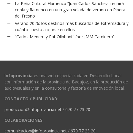
La Peña Cultural Flamenca “Juan Carlos Sánchez” reunirá
copla y flamenco en una gran velada de verano en Ribera
del Fresno
Verano 2026: los destinos más buscados de Extremadura y
cuánto cuesta alojarse en ellos
“Carlos Menem y Pat Oliphant” (por JMM Caminero)
Infoprovincia
es una web especializada en Desarrollo Local
con información de la provincia de Badajoz, en la producción de
audiovisuales y en la consultoría y factoría de innovación local.
CONTACTO / PUBLICIDAD:
produccion@infoprovincia.net
/
670 77 23 20
COLABORACIONES:
comunicacion@infoprovincia.net
/
670 77 23 20