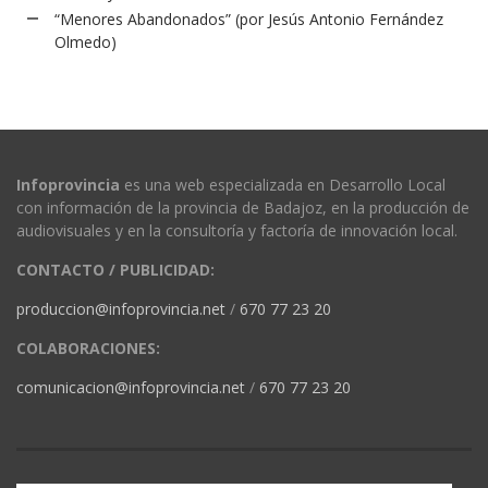
“Menores Abandonados” (por Jesús Antonio Fernández
Olmedo)
Infoprovincia
es una web especializada en Desarrollo Local
con información de la provincia de Badajoz, en la producción de
audiovisuales y en la consultoría y factoría de innovación local.
CONTACTO / PUBLICIDAD:
produccion@infoprovincia.net
/
670 77 23 20
COLABORACIONES:
comunicacion@infoprovincia.net
/
670 77 23 20