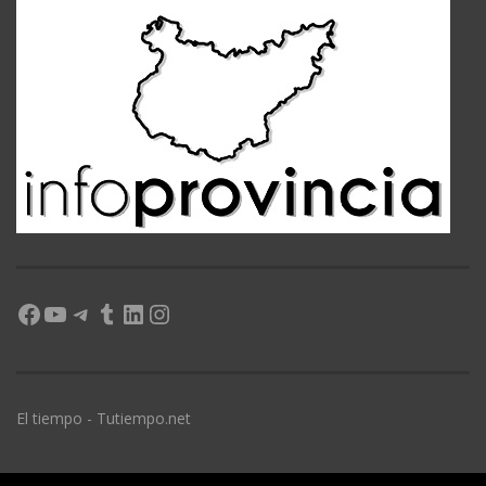
Facebook
YouTube
Telegram
Tumblr
LinkedIn
Instagram
El tiempo - Tutiempo.net