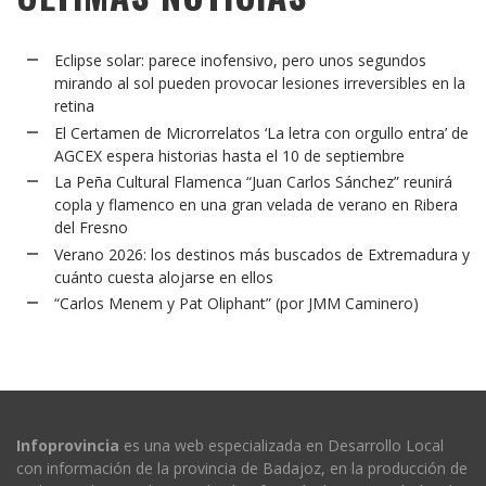
Eclipse solar: parece inofensivo, pero unos segundos
mirando al sol pueden provocar lesiones irreversibles en la
retina
El Certamen de Microrrelatos ‘La letra con orgullo entra’ de
AGCEX espera historias hasta el 10 de septiembre
La Peña Cultural Flamenca “Juan Carlos Sánchez” reunirá
copla y flamenco en una gran velada de verano en Ribera
del Fresno
Verano 2026: los destinos más buscados de Extremadura y
cuánto cuesta alojarse en ellos
“Carlos Menem y Pat Oliphant” (por JMM Caminero)
Infoprovincia
es una web especializada en Desarrollo Local
con información de la provincia de Badajoz, en la producción de