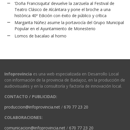
‘Doña Francisquita’ devuelve la zarzuela al Festival de
Teatro Clásico de Alcántara y pone el broche a una
histórica 40ª Edición con éxito de público y crítica
Margarita Núñez asume la portavocía del Grupo Municipal
Popular en el Ayuntamiento de Monesterio
Lomos de bacalao al horno
Infoprovincia
es una web especializada en Desarrollo Local
con información de la provincia de Badajoz, en la producción de
audiovisuales y en la consultoría y factoría de innovación local.
CONTACTO / PUBLICIDAD:
produccion@infoprovincia.net
/
670 77 23 20
COLABORACIONES:
comunicacion@infoprovincia.net
/
670 77 23 20