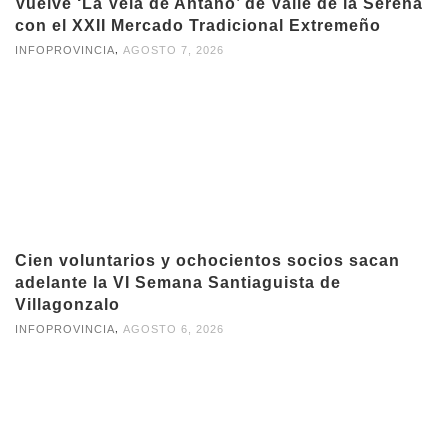
Vuelve ‘La Velá de Antaño’ de Valle de la Serena
con el XXII Mercado Tradicional Extremeño
,
INFOPROVINCIA
AGOSTO 7, 2026
Cien voluntarios y ochocientos socios sacan
adelante la VI Semana Santiaguista de
Villagonzalo
,
INFOPROVINCIA
AGOSTO 6, 2026