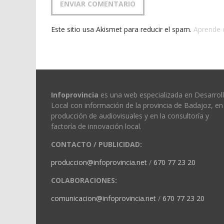
Este sitio usa Akismet para reducir el spam.
Aprende 
Infoprovincia
es una web especializada en Desarrol
Local con información de la provincia de Badajoz, en 
producción de audiovisuales y en la consultoría y
factoría de innovación local.
CONTACTO / PUBLICIDAD:
produccion@infoprovincia.net
/
670 77 23 20
COLABORACIONES:
comunicacion@infoprovincia.net
/
670 77 23 20