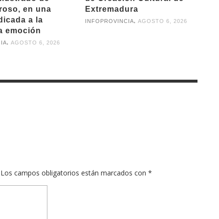
rroso, en una
Extremadura
dicada a la
,
INFOPROVINCIA
AGOSTO 6, 2026
la emoción
,
IA
AGOSTO 6, 2026
Los campos obligatorios están marcados con
*