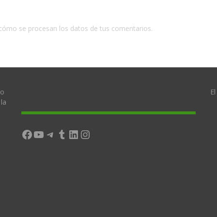
cómo se procesan los datos de tus comentarios.
lo
El
la
Facebook
YouTube
Telegram
Tumblr
LinkedIn
Instagram