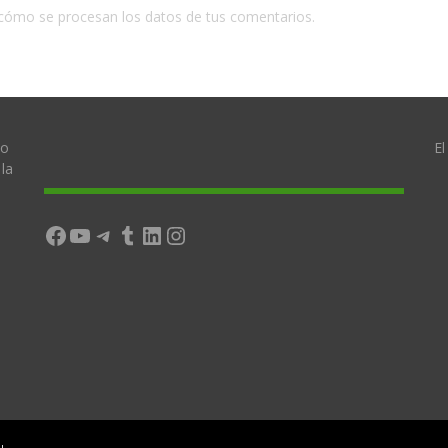
cómo se procesan los datos de tus comentarios.
lo
El
la
Facebook
YouTube
Telegram
Tumblr
LinkedIn
Instagram