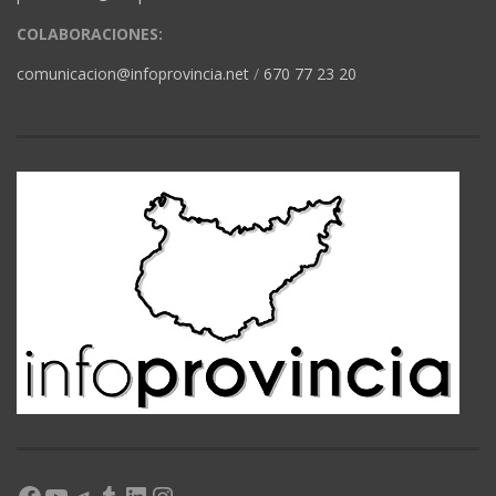
COLABORACIONES:
comunicacion@infoprovincia.net
/
670 77 23 20
Facebook
YouTube
Telegram
Tumblr
LinkedIn
Instagram