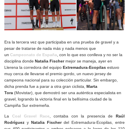
Era la tercera vez que participaba en una prueba de gravel y a
pesar de tratarse de nada más y nada menos que
un
Campeonato de España
, con lo que eso conlleva y no ser la
disciplina donde
Natalia Fischer
mejor se maneja, ayer en
Llerena la corredora del equipo
Extremadura-Ecopilas
estuvo
muy cerca de llevarse el premio gordo, un nuevo jersey de
campeona nacional para su colección particular. Sin embargo,
dicha prenda fue a parar a otra gran ciclista,
Marta
Tora
(Movistar), que demostró ser una auténtica especialista en
gravel, logrando la victoria final en la bellísima ciudad de la
Campiña Sur extremeña.
La
Coal Gravel Race
, contaba con la presencia de
Raúl
Rodríguez
y
Natalia Fischer
del Extremadura-Ecopilas, entre
sus 400 participantes y ambos pelearon a lo largo de los 110