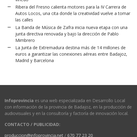
Ribera del Fresno calienta motores para la IV Carrera de
Autos Locos, una cita donde la creatividad vuelve a tomar
las calles
La Banda de Música de Zafra inicia nueva etapa con una
junta directiva renovada y bajo la dirección de Pablo
Mimbrero
La Junta de Extremadura destina más de 14 millones de
euros a garantizar las conexiones aéreas entre Badajoz,
Madrid y Barcelona
Infoprovincia
es una web especializada en Desarrollo Local
con información de la provincia de Badajoz, en la producción de
audiovisuales y en la consultoría y factoría de innovación local.
CONTACTO / PUBLICIDAD:
produccion@infoprovincia.net
/
670 77 23 20