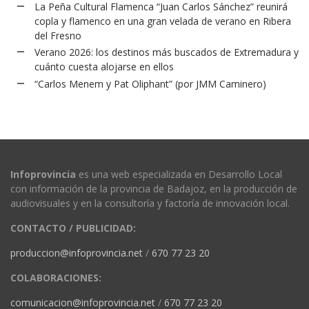
La Peña Cultural Flamenca “Juan Carlos Sánchez” reunirá
copla y flamenco en una gran velada de verano en Ribera
del Fresno
Verano 2026: los destinos más buscados de Extremadura y
cuánto cuesta alojarse en ellos
“Carlos Menem y Pat Oliphant” (por JMM Caminero)
Infoprovincia
es una web especializada en Desarrollo Local
con información de la provincia de Badajoz, en la producción de
audiovisuales y en la consultoría y factoría de innovación local.
CONTACTO / PUBLICIDAD:
produccion@infoprovincia.net
/
670 77 23 20
COLABORACIONES:
comunicacion@infoprovincia.net
/
670 77 23 20