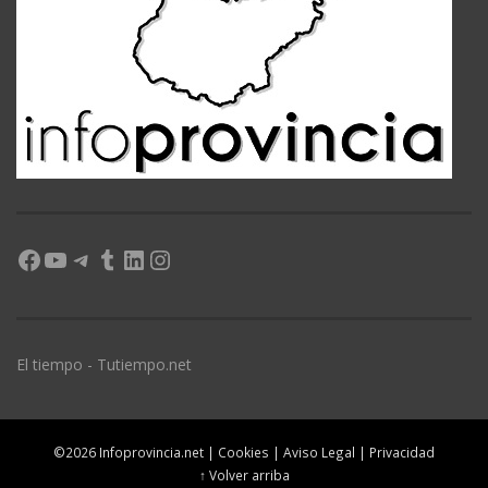
Facebook
YouTube
Telegram
Tumblr
LinkedIn
Instagram
El tiempo - Tutiempo.net
©2026 Infoprovincia.net |
Cookies
|
Aviso Legal
|
Privacidad
↑ Volver arriba