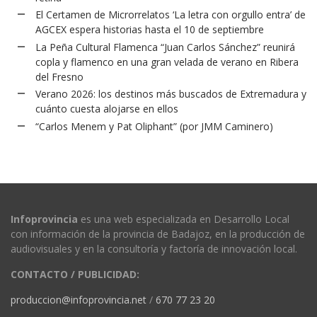
El Certamen de Microrrelatos ‘La letra con orgullo entra’ de
AGCEX espera historias hasta el 10 de septiembre
La Peña Cultural Flamenca “Juan Carlos Sánchez” reunirá
copla y flamenco en una gran velada de verano en Ribera
del Fresno
Verano 2026: los destinos más buscados de Extremadura y
cuánto cuesta alojarse en ellos
“Carlos Menem y Pat Oliphant” (por JMM Caminero)
Infoprovincia
es una web especializada en Desarrollo Local
con información de la provincia de Badajoz, en la producción de
audiovisuales y en la consultoría y factoría de innovación local.
CONTACTO / PUBLICIDAD:
produccion@infoprovincia.net
/
670 77 23 20