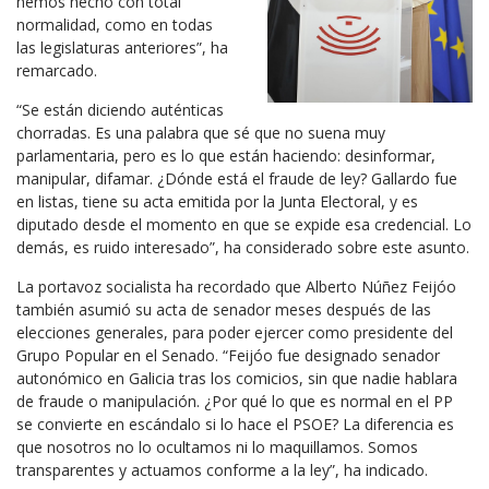
hemos hecho con total
normalidad, como en todas
las legislaturas anteriores”, ha
remarcado.
“Se están diciendo auténticas
chorradas. Es una palabra que sé que no suena muy
parlamentaria, pero es lo que están haciendo: desinformar,
manipular, difamar. ¿Dónde está el fraude de ley? Gallardo fue
en listas, tiene su acta emitida por la Junta Electoral, y es
diputado desde el momento en que se expide esa credencial. Lo
demás, es ruido interesado”, ha considerado sobre este asunto.
La portavoz socialista ha recordado que Alberto Núñez Feijóo
también asumió su acta de senador meses después de las
elecciones generales, para poder ejercer como presidente del
Grupo Popular en el Senado. “Feijóo fue designado senador
autonómico en Galicia tras los comicios, sin que nadie hablara
de fraude o manipulación. ¿Por qué lo que es normal en el PP
se convierte en escándalo si lo hace el PSOE? La diferencia es
que nosotros no lo ocultamos ni lo maquillamos. Somos
transparentes y actuamos conforme a la ley”, ha indicado.