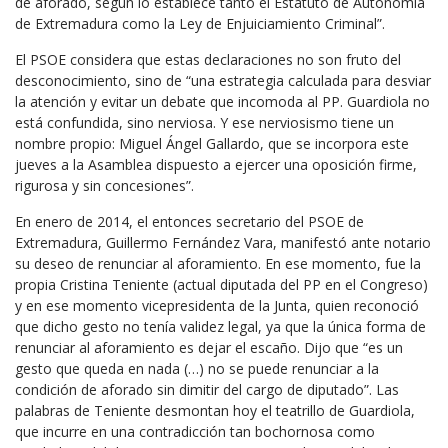
de aforado, según lo establece tanto el Estatuto de Autonomía
de Extremadura como la Ley de Enjuiciamiento Criminal”.
El PSOE considera que estas declaraciones no son fruto del
desconocimiento, sino de “una estrategia calculada para desviar
la atención y evitar un debate que incomoda al PP. Guardiola no
está confundida, sino nerviosa. Y ese nerviosismo tiene un
nombre propio: Miguel Ángel Gallardo, que se incorpora este
jueves a la Asamblea dispuesto a ejercer una oposición firme,
rigurosa y sin concesiones”.
En enero de 2014, el entonces secretario del PSOE de
Extremadura, Guillermo Fernández Vara, manifestó ante notario
su deseo de renunciar al aforamiento. En ese momento, fue la
propia Cristina Teniente (actual diputada del PP en el Congreso)
y en ese momento vicepresidenta de la Junta, quien reconoció
que dicho gesto no tenía validez legal, ya que la única forma de
renunciar al aforamiento es dejar el escaño. Dijo que “es un
gesto que queda en nada (…) no se puede renunciar a la
condición de aforado sin dimitir del cargo de diputado”. Las
palabras de Teniente desmontan hoy el teatrillo de Guardiola,
que incurre en una contradicción tan bochornosa como