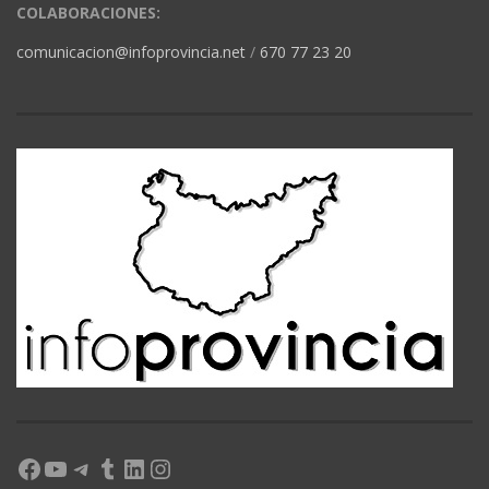
COLABORACIONES:
comunicacion@infoprovincia.net
/
670 77 23 20
Facebook
YouTube
Telegram
Tumblr
LinkedIn
Instagram