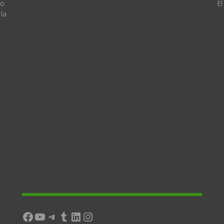
lo
El
la
Facebook
YouTube
Telegram
Tumblr
LinkedIn
Instagram