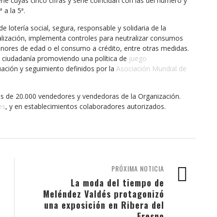
ie cuyas cinco cifras y serie coincidan con las del número y
 a la 5ª.
lotería social, segura, responsable y solidaria de la
lización, implementa controles para neutralizar consumos
nores de edad o el consumo a crédito, entre otras medidas.
a ciudadanía promoviendo una política de
juego
ación y seguimiento definidos por la
Asociación Mundial de
s de 20.000 vendedores y vendedoras de la Organización.
es
, y en establecimientos colaboradores autorizados.
PRÓXIMA NOTICIA
La moda del tiempo de
Meléndez Valdés protagonizó
una exposición en Ribera del
Fresno