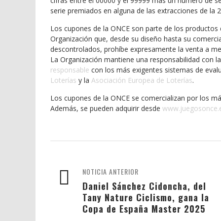
cifras entre el 00000 y el 99999 más un número de ser
serie premiados en alguna de las extracciones de la 2ª
Los cupones de la ONCE son parte de los productos de 
Organización que, desde su diseño hasta su comercia
descontrolados, prohíbe expresamente la venta a me
La Organización mantiene una responsabilidad con l
responsable
con los más exigentes sistemas de evalu
Loterías
y la
Asociación Europea de Loterías
.
Los cupones de la ONCE se comercializan por los má
Además, se pueden adquirir desde
www.juegosonce.
NOTICIA ANTERIOR
Daniel Sánchez Cidoncha, del
Tany Nature Ciclismo, gana la
Copa de España Master 2025