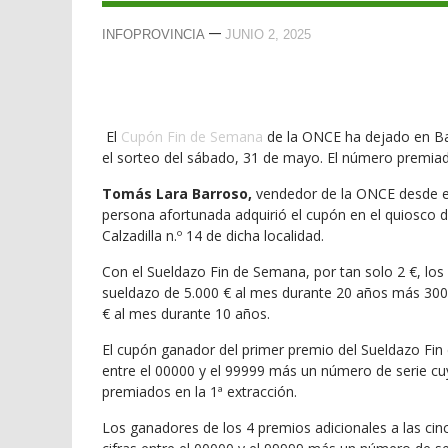
—
INFOPROVINCIA
JUNIO 2, 2025
El
Cupón Fin de Semana
de la ONCE ha dejado en Ba
el sorteo del sábado, 31 de mayo. El número premiado
Tomás Lara Barroso,
vendedor de la ONCE desde el 
persona afortunada adquirió el cupón en el quiosco 
Calzadilla n.º 14 de dicha localidad.
Con el Sueldazo Fin de Semana, por tan solo 2 €, l
sueldazo de 5.000 € al mes durante 20 años más 300
€ al mes durante 10 años.
El cupón ganador del primer premio del Sueldazo Fi
entre el 00000 y el 99999 más un número de serie cuya
premiados en la 1ª extracción.
Los ganadores de los 4 premios adicionales a las cin