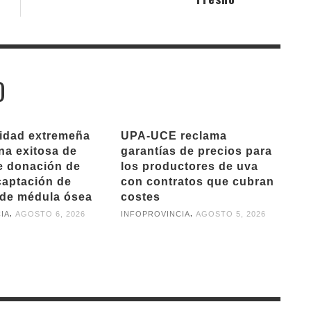
O
ridad extremeña
UPA-UCE reclama
na exitosa de
garantías de precios para
e donación de
los productores de uva
captación de
con contratos que cubran
de médula ósea
costes
,
,
IA
AGOSTO 6, 2026
INFOPROVINCIA
AGOSTO 5, 2026