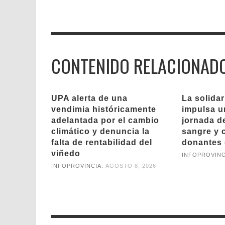
CONTENIDO RELACIONAD
UPA alerta de una
La solida
vendimia históricamente
impulsa u
adelantada por el cambio
jornada d
climático y denuncia la
sangre y 
falta de rentabilidad del
donantes 
viñedo
INFOPROVINC
,
INFOPROVINCIA
AGOSTO 8, 2026