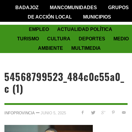
BADAJOZ
MANCOMUNIDADES
GRUPOS
DE ACCIÓN LOCAL
MUNICIPIOS
EMPLEO
ACTUALIDAD POLÍTICA
TURISMO
CULTURA
DEPORTES
MEDIO
AMBIENTE
MULTIMEDIA
54568799523_484c0c55a0_
c (1)
—
INFOPROVINCIA
JUNIO 5, 2025