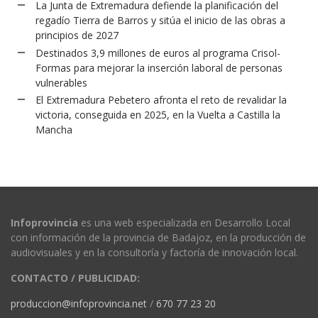
La Junta de Extremadura defiende la planificación del
regadío Tierra de Barros y sitúa el inicio de las obras a
principios de 2027
Destinados 3,9 millones de euros al programa Crisol-
Formas para mejorar la inserción laboral de personas
vulnerables
El Extremadura Pebetero afronta el reto de revalidar la
victoria, conseguida en 2025, en la Vuelta a Castilla la
Mancha
Infoprovincia
es una web especializada en Desarrollo Local
con información de la provincia de Badajoz, en la producción de
audiovisuales y en la consultoría y factoría de innovación local.
CONTACTO / PUBLICIDAD:
produccion@infoprovincia.net
/
670 77 23 20