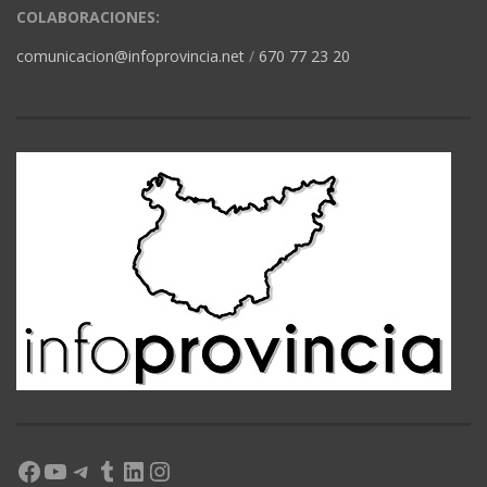
COLABORACIONES:
comunicacion@infoprovincia.net
/
670 77 23 20
Facebook
YouTube
Telegram
Tumblr
LinkedIn
Instagram