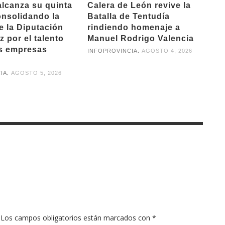
alcanza su quinta
Calera de León revive la
onsolidando la
Batalla de Tentudía
e la Diputación
rindiendo homenaje a
 por el talento
Manuel Rodrigo Valencia
as empresas
,
INFOPROVINCIA
AGOSTO 4, 2026
,
IA
AGOSTO 5, 2026
Los campos obligatorios están marcados con
*