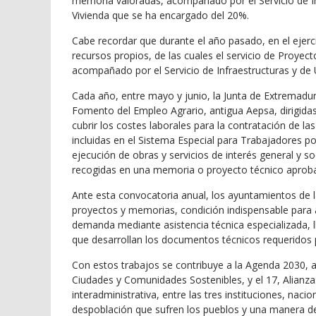
memoria valoradas, acompañado por el Servicio de Inf
Vivienda que se ha encargado del 20%.
Cabe recordar que durante el año pasado, en el ejer
recursos propios, de las cuales el servicio de Proyec
acompañado por el Servicio de Infraestructuras y de
Cada año, entre mayo y junio, la Junta de Extremadur
Fomento del Empleo Agrario, antigua Aepsa, dirigidas
cubrir los costes laborales para la contratación de
incluidas en el Sistema Especial para Trabajadores po
ejecución de obras y servicios de interés general y s
recogidas en una memoria o proyecto técnico aprobad
Ante esta convocatoria anual, los ayuntamientos de la
proyectos y memorias, condición indispensable para a
demanda mediante asistencia técnica especializada, l
que desarrollan los documentos técnicos requeridos 
Con estos trabajos se contribuye a la Agenda 2030, a 
Ciudades y Comunidades Sostenibles, y el 17, Alianza
interadministrativa, entre las tres instituciones, naci
despoblación que sufren los pueblos y una manera de m