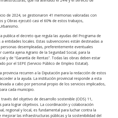
raestructuras, que ha atendido el 24% y el servicio de
cicio de 2024, se gestionaron 41 memorias valoradas con
tos y Obras ejecutó casi el 60% de estos trabajos,
 Urbanismo.
a publica el decreto que regula las ayudas del Programa de
 a entidades locales. Estas subvenciones están destinadas a
 las personas desempleadas, preferentemente eventuales
r cuenta ajena Agrario de la Seguridad Social, para la
ocial y de “Garantía de Rentas”. Todas las obras deben estar
o por el SEPE (Servicio Público de Empleo Estatal).
 provincia recurren a la Diputación para la redacción de estos
cceder a la ayuda. La institución provincial responde a esta
levada a cabo por personal propio de los servicios implicados,
para cada municipio.
través del objetivo de desarrollo sostenible (ODS) 11,
s para lograr objetivos. La coordinación y colaboración
onal, regional y local, es fundamental para luchar contra la
ejorar las infraestructuras públicas y la sostenibilidad del