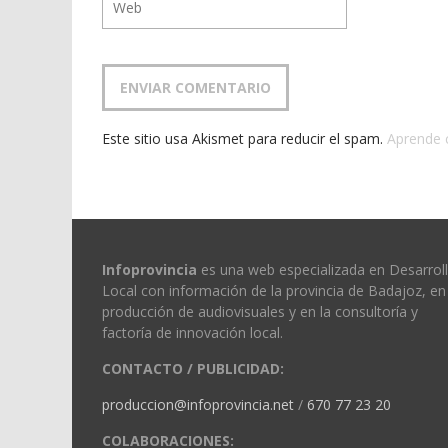
Este sitio usa Akismet para reducir el spam.
Aprende 
Infoprovincia
es una web especializada en Desarrol
Local con información de la provincia de Badajoz, en 
producción de audiovisuales y en la consultoría y
factoría de innovación local.
CONTACTO / PUBLICIDAD:
produccion@infoprovincia.net
/
670 77 23 20
COLABORACIONES: