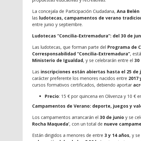
La concejala de Participación Ciudadana,
Ana Belén T
las
ludotecas, campamentos de verano tradicion
entre junio y septiembre.
Ludotecas “Concilia-Extremadura”: del 30 de jun
Las ludotecas, que forman parte del
Programa de Co
Corresponsabilidad “Concilia-Extremadura”
, est
Ministerio de Igualdad
, y se celebrarán entre el
30
Las
inscripciones están abiertas hasta el 25 de 
carácter preferente los menores nacidos entre
2017 
cursos formativos certificados, debiendo aportar
acr
Precio
: 15 € por quincena en Olivenza y 10 € e
Campamentos de Verano: deporte, juegos y val
Los campamentos arrancarán el
30 de junio
y se cel
Rocha Maqueda’
, con un total de
nueve campame
Están dirigidos a menores de entre
3 y 14 años
, y s