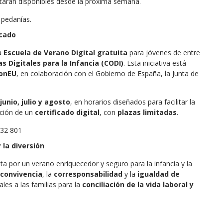
estarán disponibles desde la próxima semana.
 pedanías.
icado
a
Escuela de Verano Digital gratuita
para jóvenes de entre
Digitales para la Infancia (CODI)
. Esta iniciativa está
ionEU
, en colaboración con el Gobierno de España, la Junta de
junio, julio y agosto
, en horarios diseñados para facilitar la
nción de un
certificado digital
, con
plazas limitadas
.
032 801
 la diversión
ta por un verano enriquecedor y seguro para la infancia y la
convivencia
, la
corresponsabilidad
y la
igualdad de
ales a las familias para la
conciliación de la vida laboral y