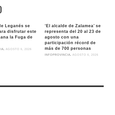
O
de Leganés se
‘El alcalde de Zalamea’ se
ra disfrutar este
representa del 20 al 23 de
mana la Fuga de
agosto con una
participación récord de
más de 700 personas
,
IA
AGOSTO 6, 2026
,
INFOPROVINCIA
AGOSTO 6, 2026