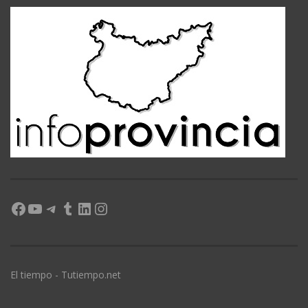
Facebook
YouTube
Telegram
Tumblr
LinkedIn
Instagram
El tiempo - Tutiempo.net