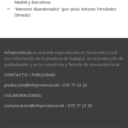
Madrid y Barcelona
“Menores Abandonados” (por Jesús Antonio Fernández
Olmedo)
Infoprovincia
es una web especializada en Desarrollo Local
con información de la provincia de Badajoz, en la producción de
audiovisuales y en la consultoría y factoría de innovación local.
CONTACTO / PUBLICIDAD:
produccion@infoprovincia.net
/
670 77 23 20
COLABORACIONES:
comunicacion@infoprovincia.net
/
670 77 23 20