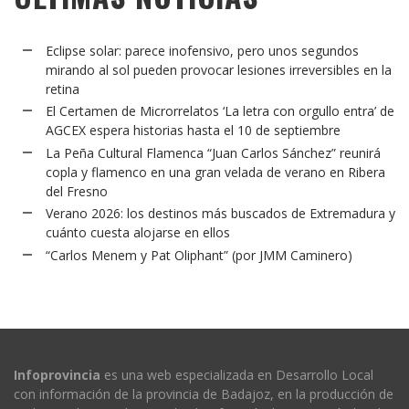
Eclipse solar: parece inofensivo, pero unos segundos
mirando al sol pueden provocar lesiones irreversibles en la
retina
El Certamen de Microrrelatos ‘La letra con orgullo entra’ de
AGCEX espera historias hasta el 10 de septiembre
La Peña Cultural Flamenca “Juan Carlos Sánchez” reunirá
copla y flamenco en una gran velada de verano en Ribera
del Fresno
Verano 2026: los destinos más buscados de Extremadura y
cuánto cuesta alojarse en ellos
“Carlos Menem y Pat Oliphant” (por JMM Caminero)
Infoprovincia
es una web especializada en Desarrollo Local
con información de la provincia de Badajoz, en la producción de