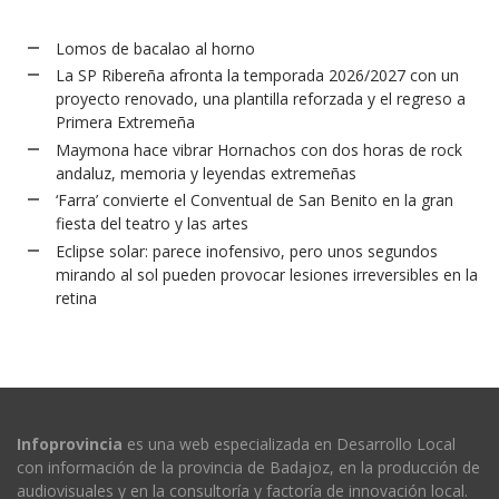
Lomos de bacalao al horno
La SP Ribereña afronta la temporada 2026/2027 con un
proyecto renovado, una plantilla reforzada y el regreso a
Primera Extremeña
Maymona hace vibrar Hornachos con dos horas de rock
andaluz, memoria y leyendas extremeñas
‘Farra’ convierte el Conventual de San Benito en la gran
fiesta del teatro y las artes
Eclipse solar: parece inofensivo, pero unos segundos
mirando al sol pueden provocar lesiones irreversibles en la
retina
Infoprovincia
es una web especializada en Desarrollo Local
con información de la provincia de Badajoz, en la producción de
audiovisuales y en la consultoría y factoría de innovación local.