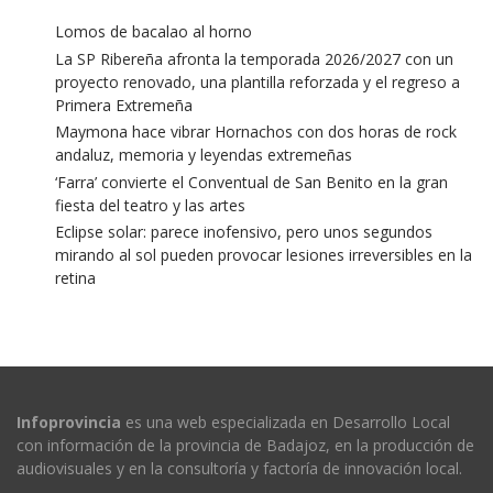
Lomos de bacalao al horno
La SP Ribereña afronta la temporada 2026/2027 con un
proyecto renovado, una plantilla reforzada y el regreso a
Primera Extremeña
Maymona hace vibrar Hornachos con dos horas de rock
andaluz, memoria y leyendas extremeñas
‘Farra’ convierte el Conventual de San Benito en la gran
fiesta del teatro y las artes
Eclipse solar: parece inofensivo, pero unos segundos
mirando al sol pueden provocar lesiones irreversibles en la
retina
Infoprovincia
es una web especializada en Desarrollo Local
con información de la provincia de Badajoz, en la producción de
audiovisuales y en la consultoría y factoría de innovación local.