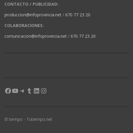
CONTACTO / PUBLICIDAD:
produccion@infoprovincia.net
/
670 77 23 20
COLABORACIONES:
comunicacion@infoprovincia.net
/
670 77 23 20
Facebook
YouTube
Telegram
Tumblr
LinkedIn
Instagram
El tiempo - Tutiempo.net