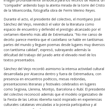
imagen profundamente simbólica para los vecinos de Ribera: un
“compadre” ardiendo bajo la atenta mirada de la torre del Cristo
de la Misericordia, fotografía obra de Fermi Merino Reyes.
Durante el acto, el presidente del colectivo, el montijano
José
Sánchez del Viejo
, reivindicó el valor de la literatura como
espacio de encuentro y defendió el prestigio alcanzado por el
certamen ribereño más allá de Extremadura. “No me canso de
decirlo: parece mentira que el castellano se hable en tantísimas
partes del mundo y lleguen poemas desde lugares muy diversos
con tantísima calidad”, expresó, subrayando además la
dificultad del trabajo del jurado ante el elevado nivel de los
textos presentados.
Sánchez del Viejo recordó asimismo la intensa actividad cultural
desarrollada por Ataecina dentro y fuera de Extremadura, con
presencia en encuentros poéticos, mesas redondas,
presentaciones literarias y festivales celebrados en lugares
como
Segovia
,
Llerena
,
Montijo
,
Barcelona
o
Rubí
. El presidente
del colectivo reconoció además que el modelo organizativo de
la Fiesta de las Letras ribereña nació inspirado en experiencias
culturales catalanas vinculadas a la poesía participativa y al